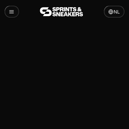
NL
Insights
Growth hacking: wat is het en hoe werkt het
in 2026?
Relevante diensten
Relevante Cases