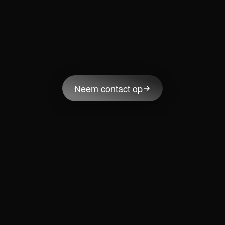
Neem contact op
Zin om te groeien?
Plan een call in met Bart. We bespreken je doelen én
hoe we je zo snel mogelijk van A naar B krijgen.