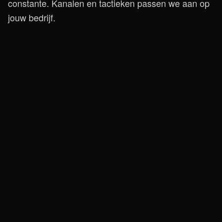
constante. Kanalen en tactieken passen we aan op
jouw bedrijf.
We helpen je groeien
Klaar om écht aan
groei te
werken?
Laten we kijken waar bij jullie de meeste kansen
liggen. Één goed gesprek en we hebben al snel
een goed beeld!
Neem contact op